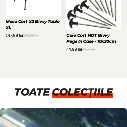
Masă Cort X2 Bivvy Table
XL
Cuie Cort NGT Bivvy
147,99 lei
184,96 lei
Pegs In Case - 10x20cm
44,99 lei
47,20 lei
TOATE
COLECȚIILE