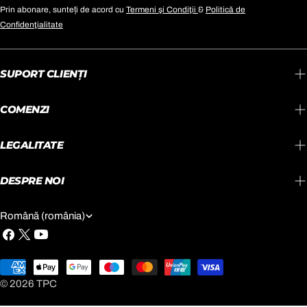
Prin abonare, sunteți de acord cu
Termeni şi Condiţii
&
Politică de
Confidenţialitate
SUPORT CLIENŢI
COMENZI
LEGALITATE
DESPRE NOI
L
Română (românia)
I
Facebook
X
YouTube
(Twitter)
M
Metode
B
de
© 2026
TPC
plata
A