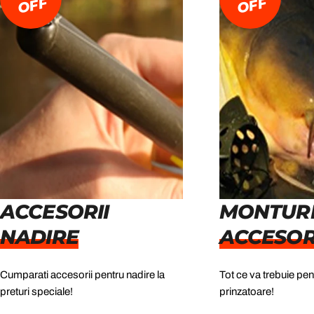
F
F
ACCESORII
MONTURI
NADIRE
ACCESOR
Cumparati accesorii pentru nadire la
Tot ce va trebuie pen
preturi speciale!
prinzatoare!