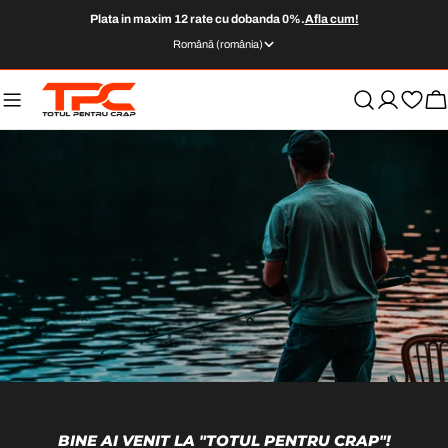
Sari
Plata in maxim 12 rate cu dobanda 0%.
Afla cum!
la
L
Română (românia)
conținut
I
M
C
B
youtube
A
BINE AI VENIT LA "TOTUL PENTRU CRAP"!