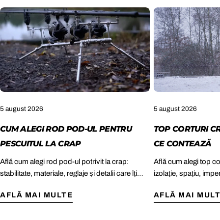
5 august 2026
5 august 2026
CUM ALEGI ROD POD-UL PENTRU
TOP CORTURI C
PESCUITUL LA CRAP
CE CONTEAZĂ
Află cum alegi rod pod-ul potrivit la crap:
Află cum alegi top co
stabilitate, materiale, reglaje și detalii care îți
izolație, spațiu, impe
păstrează lansetele sigure în sesiunile lungi, pe
îți țin sesiunea confo
AFLĂ MAI MULTE
AFLĂ MAI MUL
orice mal.
și umede.