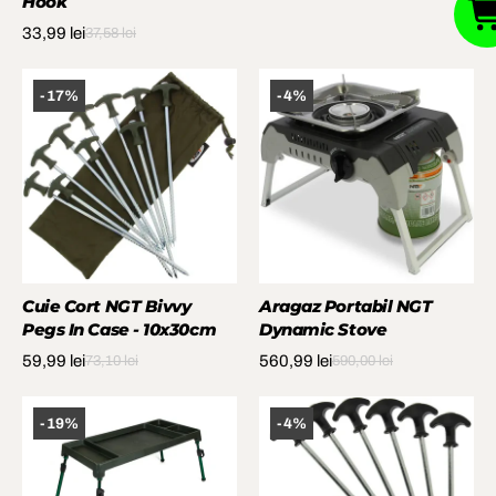
Hook
33,99 lei
37,58 lei
-17%
-4%
Cuie Cort NGT Bivvy
Aragaz Portabil NGT
Pegs In Case - 10x30cm
Dynamic Stove
59,99 lei
560,99 lei
73,10 lei
590,00 lei
-19%
-4%