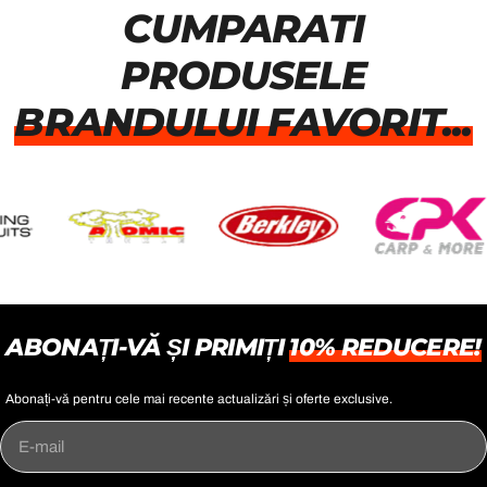
CUMPARATI
PRODUSELE
BRANDULUI FAVORIT...
ABONAȚI-VĂ ȘI PRIMIȚI
10% REDUCERE!
Abonați-vă pentru cele mai recente actualizări și oferte exclusive.
E-
mail